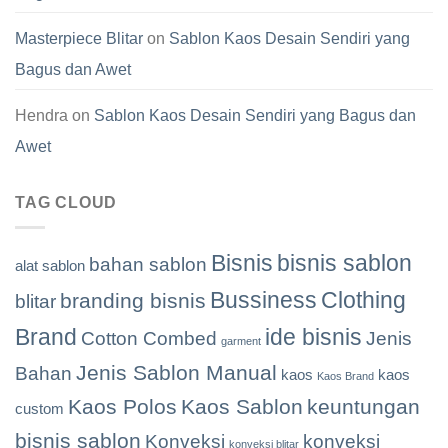
Masterpiece Blitar
on
Sablon Kaos Desain Sendiri yang
Bagus dan Awet
Hendra
on
Sablon Kaos Desain Sendiri yang Bagus dan
Awet
TAG CLOUD
Bisnis
bisnis sablon
bahan sablon
alat sablon
Bussiness
Clothing
branding bisnis
blitar
Brand
ide bisnis
Cotton Combed
Jenis
garment
Jenis Sablon Manual
Bahan
kaos
kaos
Kaos Brand
Kaos Polos
Kaos Sablon
keuntungan
custom
bisnis sablon
Konveksi
konveksi
konveksi blitar