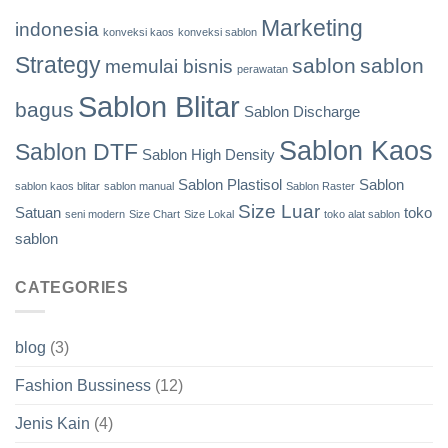
Marketing
indonesia
konveksi kaos
konveksi sablon
Strategy
sablon
sablon
memulai bisnis
perawatan
Sablon Blitar
bagus
Sablon Discharge
Sablon Kaos
Sablon DTF
Sablon High Density
Sablon Plastisol
Sablon
sablon kaos blitar
sablon manual
Sablon Raster
Size Luar
Satuan
toko
seni modern
Size Chart
Size Lokal
toko alat sablon
sablon
CATEGORIES
blog
(3)
Fashion Bussiness
(12)
Jenis Kain
(4)